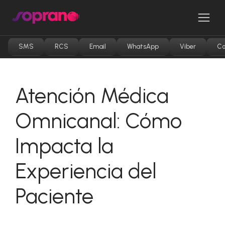
Saltar
al
Men
contenido
SMS
RCS
Email
WhatsApp
Viber
Co
Atención Médica
Omnicanal: Cómo
Impacta la
Experiencia del
Paciente