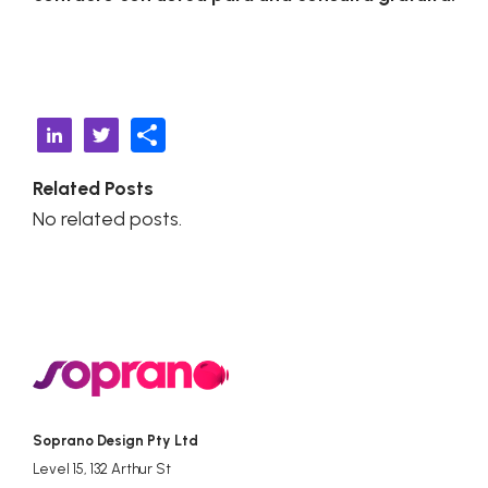
C
Li
T
o
n
w
Related Posts
m
k
it
No related posts.
p
e
t
ar
d
e
tir
I
r
n
Soprano Design Pty Ltd
Level 15, 132 Arthur St