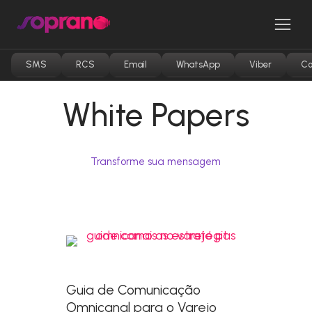
Pular
para
Men
o
conteúdo
SMS
RCS
Email
WhatsApp
Viber
Co
White Papers
Transforme sua mensagem
Guia de Comunicação
Omnicanal para o Varejo