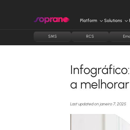
Pular
para
o
Platform
Solutions
conteúdo
SMS
RCS
Ema
Infográfic
a melhorar 
Last updated on janeiro 7, 2025