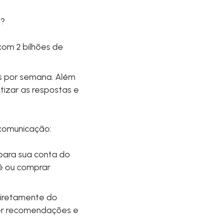
s?
com 2 bilhões de
as por semana. Além
atizar as respostas e
 comunicação:
para sua conta do
cê ou comprar
diretamente do
cer recomendações e