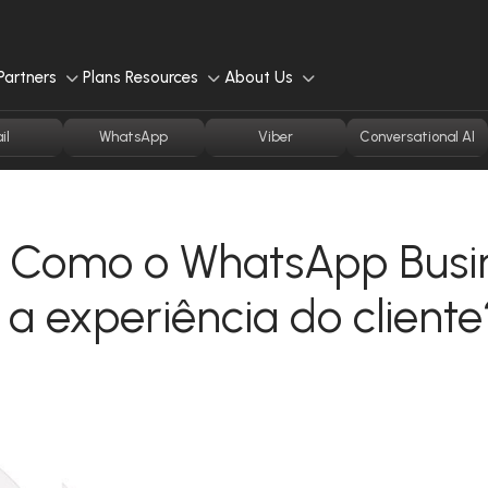
Partners
Plans
Resources
About Us
il
WhatsApp
Viber
Conversational AI
o: Como o WhatsApp Busi
a experiência do cliente