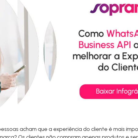
essoas acham que a experiência do cliente é mais imp
 marca? Os clientes não compram apenas produtos e se