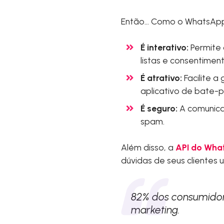
Então… Como o WhatsApp B
É interativo:
Permite 
listas e consentiment
É atrativo:
Facilite a
aplicativo de bate-p
É seguro:
A comunicaç
spam.
Além disso, a
API do Wha
dúvidas de seus clientes u
82% dos consumidor
marketing.