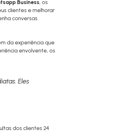
tsapp Business
, os
us clientes e melhorar
tenha conversas
vem da experiência que
iência envolvente, os
atas. Eles
tas dos clientes 24