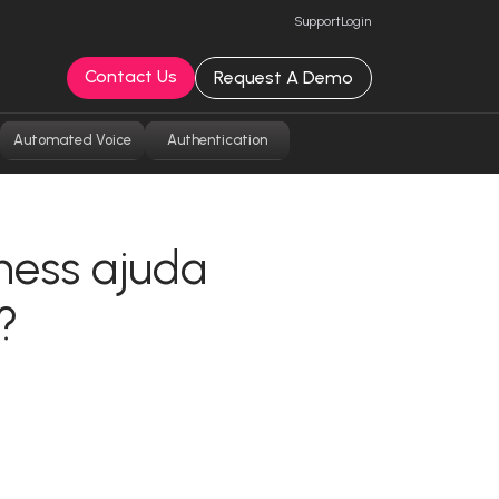
Support
Login
Contact Us
Request A Demo
Automated Voice
Authentication
ness ajuda
?